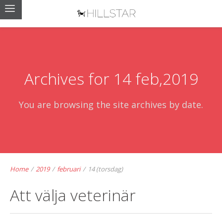
Archives for 14 feb,2019
You are browsing the site archives by date.
Home
/
2019
/
februari
/
14 (torsdag)
Att välja veterinär